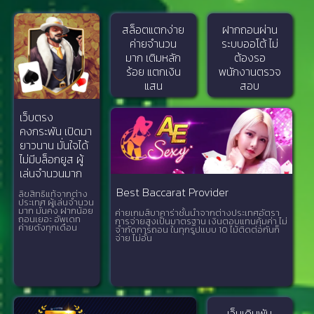
สล็อตแตกง่าย
ฝากถอนผ่าน
ค่ายจำนวน
ระบบออโต้ ไม่
มาก เติมหลัก
ต้องรอ
ร้อย แตกเงิน
พนักงานตรวจ
แสน
สอบ
เว็บตรง
คงกระพัน เปิดมา
ยาวนาน มั่นใจได้
ไม่มีบล็อกยูส ผู้
เล่นจำนวนมาก
Best Baccarat Provider
ลิขสิทธิแท้จากต่าง
ประเทศ ผู้เล่นจำนวน
มาก มั่นคง ฝากน้อย
ค่ายเกมส์บาคาร่าชั้นนำจากต่างประเทศอัตรา
ถอนเยอะ อัพเดท
การจ่ายสูงเป็นมาตรฐาน เงินตอบแทนคุ้มค่า ไม่
ค่ายดังทุกเดือน
จำกัดการถอน ในทุกรูปแบบ 10 ไม้ติดต่อกันก็
จ่าย ไม่อั้น
เว็บเดิมพัน