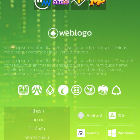
Lorem ipsum dolor sit amet consectetur adipisicing elit. Minus
modi sequi commodi ipsa, vero distinctio.
Lorem ipsum dolor sit amet consectetur adipisicing elit. Deserunt
consequuntur animi recusandae dolore illum, rem quos nemo
repellendus qui quam quae cumque blanditiis dignissimos,
voluptatibus praesentium doloribus odio nisi enim.
หน้าแรก
Android
IOS
บทความ
โปรโมชั่น
MacOS
Windows
วิธีการเติมเงิน